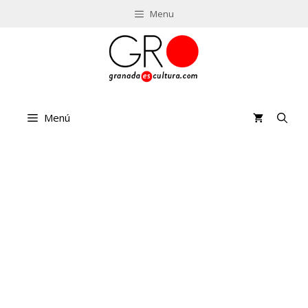
Saltar
Menu
al
contenido
Menú