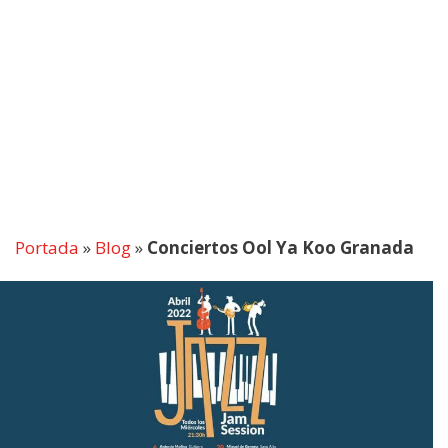
Portada
»
Blog
»
Conciertos Ool Ya Koo Granada