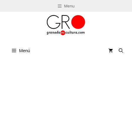
Saltar
Menu
al
contenido
Menú