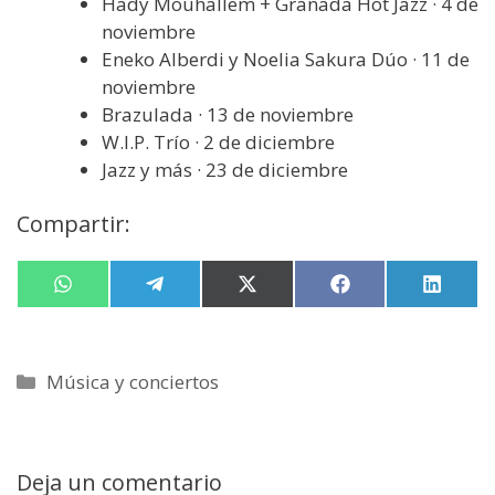
Hady Mouhallem + Granada Hot Jazz · 4 de
noviembre
Eneko Alberdi y Noelia Sakura Dúo · 11 de
noviembre
Brazulada · 13 de noviembre
W.I.P. Trío · 2 de diciembre
Jazz y más · 23 de diciembre
Compartir:
Compartir
W
Compartir
T
Compartir
X
Compartir
F
Compa
L
en
h
en
e
en
(
en
a
en
i
a
l
T
c
n
t
e
w
e
k
s
g
i
b
e
Categorías
Música y conciertos
A
r
t
o
d
p
a
t
o
I
p
m
e
k
n
r
)
Deja un comentario