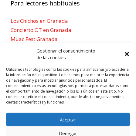
Para lectores habituales
Los Chichos en Granada
Concierto OT en Granada
Muac Fest Granada
Concierto de Saiko en Granada
Gestionar el consentimiento
de las cookies
Utilizamos tecnologías como las cookies para almacenar y/o acceder a
la información del dispositivo. Lo hacemos para mejorar la experiencia
Para sentirse como un local
de navegación y para mostrar anuncios personalizados. El
consentimiento a estas tecnologías nos permitirá procesar datos como
Week of agosto 3
el comportamiento de navegación o los ID's únicos en este sitio. No
consentir o retirar el consentimiento, puede afectar negativamente a
ciertas características y funciones.
P
N
LUN
MAR
MIÉ
JUE
VIE
SÁB
DOM
3
4
5
6
7
8
9
r
e
Aceptar
e
x
v
t
Denegar