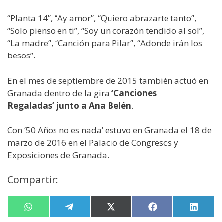
“Planta 14”, “Ay amor”, “Quiero abrazarte tanto”,
“Solo pienso en ti”, “Soy un corazón tendido al sol”,
“La madre”, “Canción para Pilar”, “Adonde irán los
besos”.
En el mes de septiembre de 2015 también actuó en
Granada dentro de la gira
‘Canciones
Regaladas’ junto a Ana Belén
.
Con ’50 Años no es nada’ estuvo en Granada el 18 de
marzo de 2016 en el Palacio de Congresos y
Exposiciones de Granada.
Compartir:
Compartir
W
Compartir
T
Compartir
X
Compartir
F
Compa
L
en
h
en
e
en
(
en
a
en
i