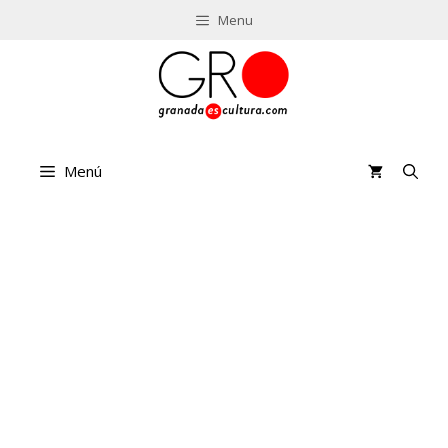
Saltar
Menu
al
contenido
Menú