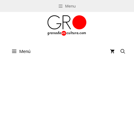
Saltar
Menu
al
contenido
Menú