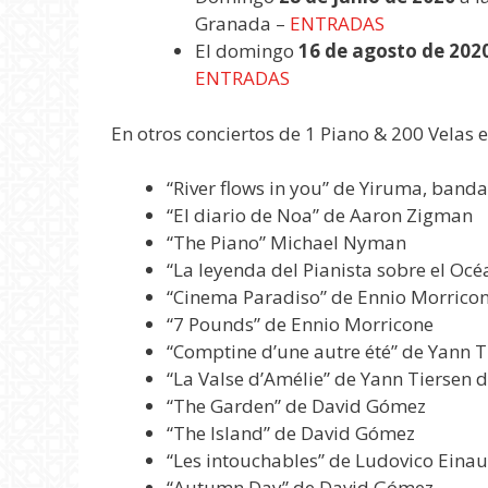
Granada –
ENTRADAS
El domingo
16 de agosto de 202
ENTRADAS
En otros conciertos de 1 Piano & 200 Velas e
“River flows in you” de Yiruma, band
“El diario de Noa” de Aaron Zigman
“The Piano” Michael Nyman
“La leyenda del Pianista sobre el Oc
“Cinema Paradiso” de Ennio Morrico
“7 Pounds” de Ennio Morricone
“Comptine d’une autre été” de Yann T
“La Valse d’Amélie” de Yann Tiersen d
“The Garden” de David Gómez
“The Island” de David Gómez
“Les intouchables” de Ludovico Einau
“Autumn Day” de David Gómez