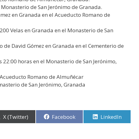
al Monasterio de San Jerónimo de Granada.
 Gómez en Granada en el Acueducto Romano de
 200 Velas en Granada en el Monasterio de San
rto de David Gómez en Granada en el Cementerio de
 22:00 horas en el Monasterio de San Jerónimo,
el Acueducto Romano de Almuñécar
nasterio de San Jerónimo, Granada
Compartir
X (Twitter)
Compartir
Facebook
Compartir
LinkedIn
en
en
en