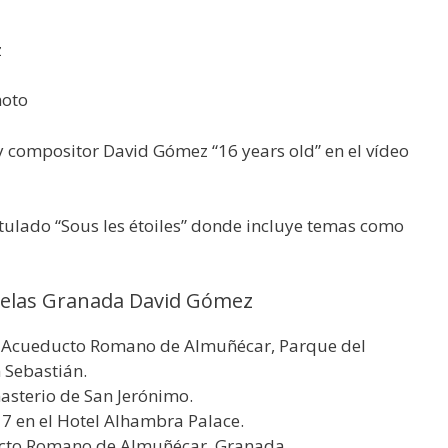
z
moto
y compositor David Gómez “16 years old” en el vídeo
tulado “Sous les étoiles” donde incluye temas como
 velas Granada David Gómez
el Acueducto Romano de Almuñécar, Parque del
 Sebastián.
asterio de San Jerónimo.
17 en el Hotel Alhambra Palace.
ducto Romano de Almuñécar, Granada.