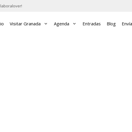
laboralover!
cio
Visitar Granada
Agenda
Entradas
Blog
Enví