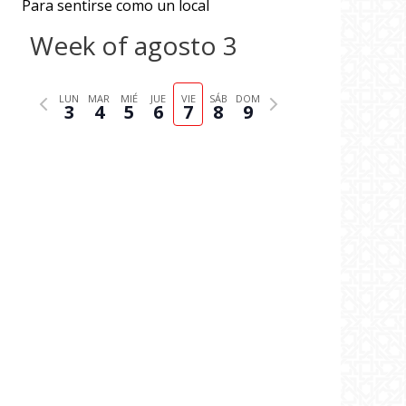
Para sentirse como un local
Week of agosto 3
P
N
LUN
MAR
MIÉ
JUE
VIE
SÁB
DOM
3
4
5
6
7
8
9
r
e
e
x
v
t
i
w
o
e
u
e
s
k
w
e
e
k