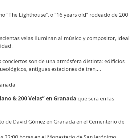
 “The Lighthouse”, o “16 years old” rodeado de 200
scientas velas iluminan al músico y compositor, ideal
lidad.
conciertos son de una atmósfera distinta: edificios
ueológicos, antiguas estaciones de tren,…
Granada
Piano & 200 Velas” en Granada
que será en las
to de David Gómez en Granada en el Cementerio de
as 22:00 horas en el Monasterio de San Jerónimo,