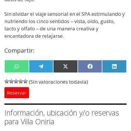
Sin olvidar el viaje sensorial en el SPA estimulando y
nutriendo los cinco sentidos – vista, oído, gusto,
tacto y olfato – de una manera creativa y
encantadora de relajarse.
Compartir:
Compartir
W
Compartir
T
Compartir
X
Compartir
F
Compa
L
en
h
en
e
en
(
en
a
en
i
a
l
T
c
n
(Sin valoraciones todavía)
t
e
w
e
k
s
g
i
b
e
Reservar
A
r
t
o
d
p
a
t
o
I
p
m
e
k
n
r
Información, ubicación y/o reservas
)
para Villa Oniria