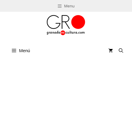
Saltar
Menu
al
contenido
Menú