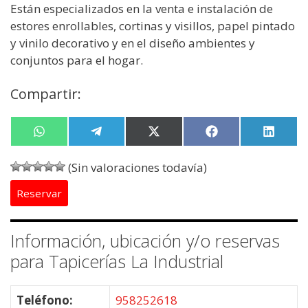
Están especializados en la venta e instalación de
estores enrollables, cortinas y visillos, papel pintado
y vinilo decorativo y en el diseño ambientes y
conjuntos para el hogar.
Compartir:
Compartir
W
Compartir
T
Compartir
X
Compartir
F
Compa
L
en
h
en
e
en
(
en
a
en
i
a
l
T
c
n
(Sin valoraciones todavía)
t
e
w
e
k
s
g
i
b
e
Reservar
A
r
t
o
d
p
a
t
o
I
p
m
e
k
n
r
Información, ubicación y/o reservas
)
para Tapicerías La Industrial
Teléfono:
958252618