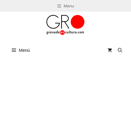
Saltar
Menu
al
contenido
Menú