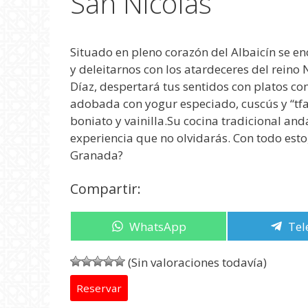
San Nicolás
Situado en pleno corazón del Albaicín se en
y deleitarnos con los atardeceres del reino
Díaz, despertará tus sentidos con platos co
adobada con yogur especiado, cuscús y “tfa
boniato y vainilla.Su cocina tradicional and
experiencia que no olvidarás. Con todo est
Granada?
Compartir:
Compartir
WhatsApp
Com
Tel
en
en
(Sin valoraciones todavía)
Reservar