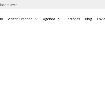
laboralover!
cio
Visitar Granada
Agenda
Entradas
Blog
Enví