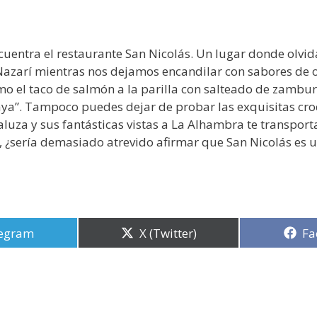
cuentra el restaurante San Nicolás. Un lugar donde olvi
 Nazarí mientras nos dejamos encandilar con sabores de o
mo el taco de salmón a la parilla con salteado de zamburi
ya”. Tampoco puedes dejar de probar las exquisitas cro
aluza y sus fantásticas vistas a La Alhambra te transporta
o, ¿sería demasiado atrevido afirmar que San Nicolás es 
partir
egram
Compartir
X (Twitter)
Co
Fa
en
en