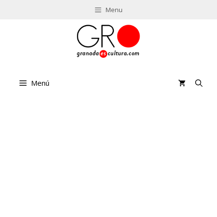
Saltar
Menu
al
contenido
Menú