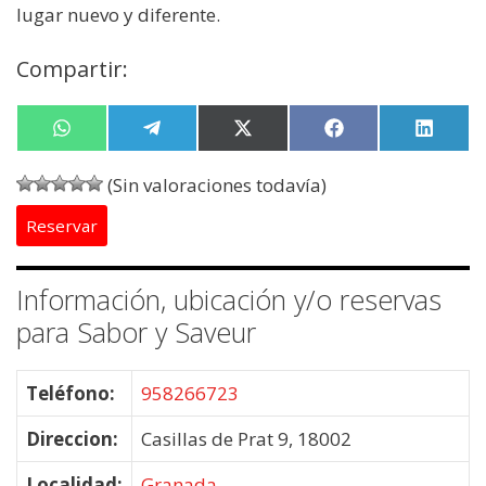
lugar nuevo y diferente.
Compartir:
Compartir
W
Compartir
T
Compartir
X
Compartir
F
Compa
L
en
h
en
e
en
(
en
a
en
i
a
l
T
c
n
(Sin valoraciones todavía)
t
e
w
e
k
s
g
i
b
e
Reservar
A
r
t
o
d
p
a
t
o
I
p
m
e
k
n
r
Información, ubicación y/o reservas
)
para Sabor y Saveur
Teléfono:
958266723
Direccion:
Casillas de Prat 9, 18002
Localidad:
Granada