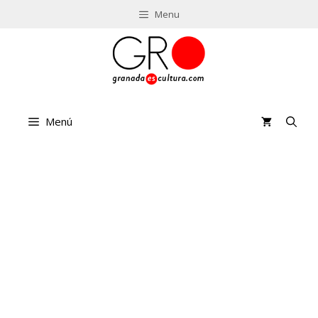
Saltar
Menu
al
contenido
Menú