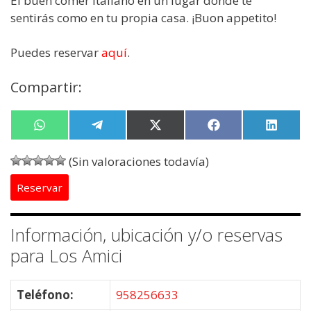
El buen comer italiano en un lugar donde te
sentirás como en tu propia casa. ¡Buon appetito!
Puedes reservar
aquí
.
Compartir:
Compartir
W
Compartir
T
Compartir
X
Compartir
F
Compa
L
en
h
en
e
en
(
en
a
en
i
a
l
T
c
n
(Sin valoraciones todavía)
t
e
w
e
k
s
g
i
b
e
Reservar
A
r
t
o
d
p
a
t
o
I
p
m
e
k
n
r
Información, ubicación y/o reservas
)
para Los Amici
Teléfono:
958256633