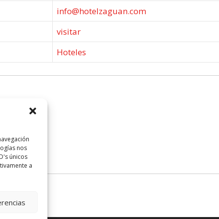
info@hotelzaguan.com
visitar
Hoteles
 navegación
logías nos
D's únicos
ativamente a
erencias