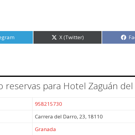
partir
egram
Compartir
X (Twitter)
Co
Fa
en
en
/o reservas para Hotel Zaguán del
958215730
Carrera del Darro, 23, 18110
Granada