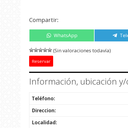
Compartir:
Compartir
WhatsApp
Com
Tel
en
en
(Sin valoraciones todavía)
Reservar
Información, ubicación y
Teléfono:
Direccion:
Localidad: