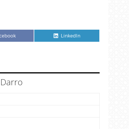
mpartir
cebook
Compartir
LinkedIn
en
 Darro