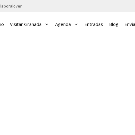
laboralover!
cio
Visitar Granada
Agenda
Entradas
Blog
Enví