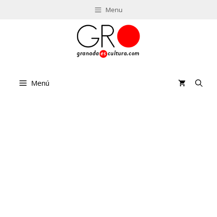
Saltar
Menu
al
contenido
Menú