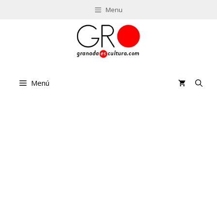
Saltar
Menu
al
contenido
Menú