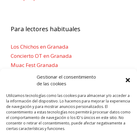
Para lectores habituales
Los Chichos en Granada
Concierto OT en Granada
Muac Fest Granada
Concierto de Saiko en Granada
Gestionar el consentimiento
de las cookies
Utilizamos tecnologías como las cookies para almacenar y/o acceder a
la información del dispositivo. Lo hacemos para mejorar la experiencia
Para sentirse como un local
de navegación y para mostrar anuncios personalizados. El
consentimiento a estas tecnologías nos permitirá procesar datos como
Week of agosto 10
el comportamiento de navegación o los ID's únicos en este sitio. No
consentir o retirar el consentimiento, puede afectar negativamente a
ciertas características y funciones.
P
N
LUN
MAR
MIÉ
JUE
VIE
SÁB
DOM