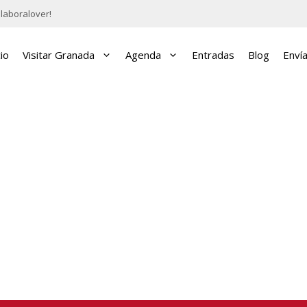
laboralover!
cio
Visitar Granada
Agenda
Entradas
Blog
Enví