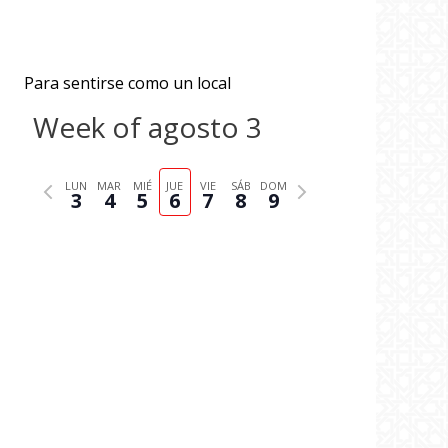
Para sentirse como un local
Week of agosto 3
P
N
LUN
MAR
MIÉ
JUE
VIE
SÁB
DOM
3
4
5
6
7
8
9
r
e
e
x
v
t
i
w
o
e
u
e
s
k
w
e
e