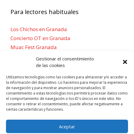
Para lectores habituales
Los Chichos en Granada
Concierto OT en Granada
Muac Fest Granada
Concierto de Saiko en Granada
Gestionar el consentimiento
de las cookies
Utilizamos tecnologías como las cookies para almacenar y/o acceder a
la información del dispositivo. Lo hacemos para mejorar la experiencia
Para sentirse como un local
de navegación y para mostrar anuncios personalizados. El
consentimiento a estas tecnologías nos permitirá procesar datos como
Week of agosto 3
el comportamiento de navegación o los ID's únicos en este sitio. No
consentir o retirar el consentimiento, puede afectar negativamente a
ciertas características y funciones.
P
N
LUN
MAR
MIÉ
JUE
VIE
SÁB
DOM
3
4
5
6
7
8
9
r
e
Aceptar
e
x