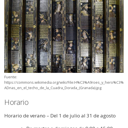
Fuente:
https://commons.wikimedia.org/wiki/File:H%C3%A9roes_y_hero%C3%
ADnas_en_el_techo_de_la_Cuadra_Dorada_(Granada).jpg
Horario
Horario de verano – Del 1 de julio al 31 de agosto