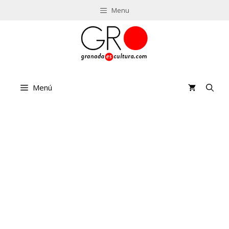
Saltar
Menu
al
contenido
Menú