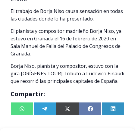
El trabajo de Borja Niso causa sensación en todas
las ciudades donde lo ha presentado.
El pianista y compositor madrileño Borja Niso, ya
estuvo en Granada el 16 de febrero de 2020 en
Sala Manuel de Falla del Palacio de Congresos de
Granada.
Borja Niso, pianista y compositor, estuvo con la
gira [ORÍGENES TOUR] Tributo a Ludovico Einaudi
que recorrió las principales capitales de España.
Compartir:
Compartir
W
Compartir
T
Compartir
X
Compartir
F
Compart
L
en
h
en
e
en
(
en
a
en
i
a
l
T
c
n
t
e
w
e
k
DETALLES
LOCAL
s
g
i
b
e