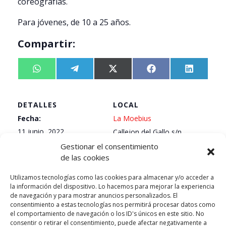
coreografías.
Para jóvenes, de 10 a 25 años.
Compartir:
Compartir
W
Compartir
T
Compartir
X
Compartir
F
Compart
L
en
h
en
e
en
(
en
a
en
i
a
l
T
c
n
t
e
w
e
k
DETALLES
LOCAL
s
g
i
b
e
A
r
t
o
d
Fecha:
La Moebius
p
a
t
o
I
11 junio, 2022
p
m
e
k
n
Callejon del Gallo s/n
r
Granada
,
Granada
18010
Gestionar el consentimiento
)
Hora:
de las cookies
España
10:30 am - 11:30 pm
Utilizamos tecnologías como las cookies para almacenar y/o acceder a
Precio:
la información del dispositivo. Lo hacemos para mejorar la experiencia
Free
de navegación y para mostrar anuncios personalizados. El
consentimiento a estas tecnologías nos permitirá procesar datos como
Categoría del Evento:
el comportamiento de navegación o los ID's únicos en este sitio. No
consentir o retirar el consentimiento, puede afectar negativamente a