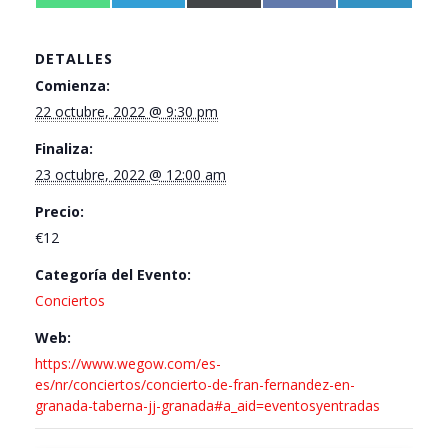
en
h
en
e
en
(
en
a
en
i
a
l
T
c
n
t
e
w
e
k
DETALLES
s
g
i
b
e
A
r
t
o
d
Comienza:
p
a
t
o
I
22 octubre, 2022 @ 9:30 pm
p
m
e
k
n
r
)
Finaliza:
23 octubre, 2022 @ 12:00 am
Precio:
€12
Categoría del Evento:
Conciertos
Web:
https://www.wegow.com/es-
es/nr/conciertos/concierto-de-fran-fernandez-en-
granada-taberna-jj-granada#a_aid=eventosyentradas