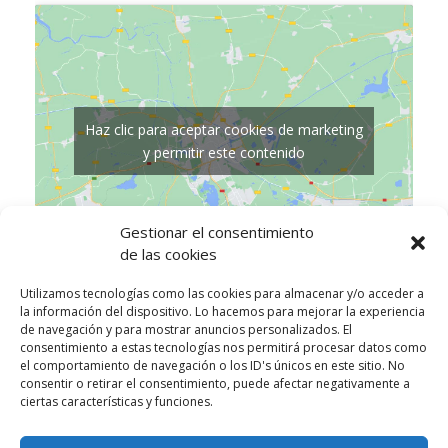
Haz clic para aceptar cookies de marketing
y permitir este contenido
Gestionar el consentimiento
de las cookies
Utilizamos tecnologías como las cookies para almacenar y/o acceder a
LOCAL
la información del dispositivo. Lo hacemos para mejorar la experiencia
de navegación y para mostrar anuncios personalizados. El
La Tertulia
consentimiento a estas tecnologías nos permitirá procesar datos como
Pintor López Mezquita, 3
el comportamiento de navegación o los ID's únicos en este sitio. No
consentir o retirar el consentimiento, puede afectar negativamente a
Granada
,
Granada
18002
España
+ Google Map
ciertas características y funciones.
Tour gratis de las mujeres
Tour gratis de las mujeres