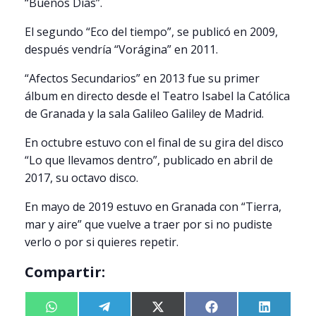
“Buenos Días”.
El segundo “Eco del tiempo”, se publicó en 2009,
después vendría “Vorágina” en 2011.
“Afectos Secundarios” en 2013 fue su primer
álbum en directo desde el Teatro Isabel la Católica
de Granada y la sala Galileo Galiley de Madrid.
En octubre estuvo con el final de su gira del disco
“Lo que llevamos dentro”, publicado en abril de
2017, su octavo disco.
En mayo de 2019 estuvo en Granada con “Tierra,
mar y aire” que vuelve a traer por si no pudiste
verlo o por si quieres repetir.
Compartir:
Compartir
W
Compartir
T
Compartir
X
Compartir
F
Compart
L