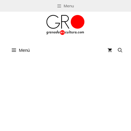
Saltar
Menu
al
contenido
Menú