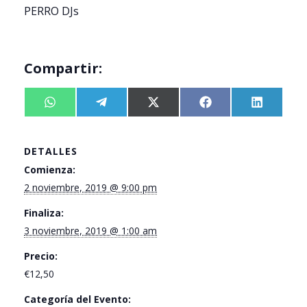
PERRO DJs
Compartir:
Compartir
W
Compartir
T
Compartir
X
Compartir
F
Compart
L
en
h
en
e
en
(
en
a
en
i
a
l
T
c
n
t
e
w
e
k
DETALLES
s
g
i
b
e
A
r
t
o
d
Comienza:
p
a
t
o
I
2 noviembre, 2019 @ 9:00 pm
p
m
e
k
n
r
)
Finaliza:
3 noviembre, 2019 @ 1:00 am
Precio:
€12,50
Categoría del Evento: