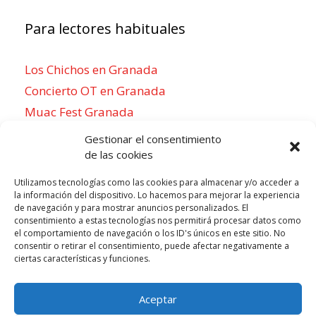
Para lectores habituales
Los Chichos en Granada
Concierto OT en Granada
Muac Fest Granada
Concierto de Saiko en Granada
Gestionar el consentimiento
de las cookies
Utilizamos tecnologías como las cookies para almacenar y/o acceder a
la información del dispositivo. Lo hacemos para mejorar la experiencia
Para sentirse como un local
de navegación y para mostrar anuncios personalizados. El
consentimiento a estas tecnologías nos permitirá procesar datos como
Week of agosto 3
el comportamiento de navegación o los ID's únicos en este sitio. No
consentir o retirar el consentimiento, puede afectar negativamente a
ciertas características y funciones.
P
N
LUN
MAR
MIÉ
JUE
VIE
SÁB
DOM
3
4
5
6
7
8
9
r
e
Aceptar
e
x