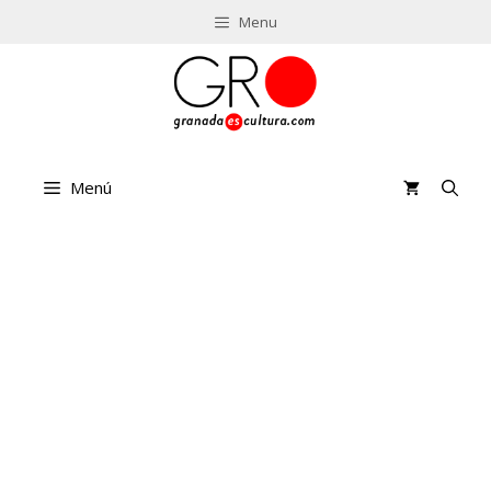
Saltar
Menu
al
contenido
Menú