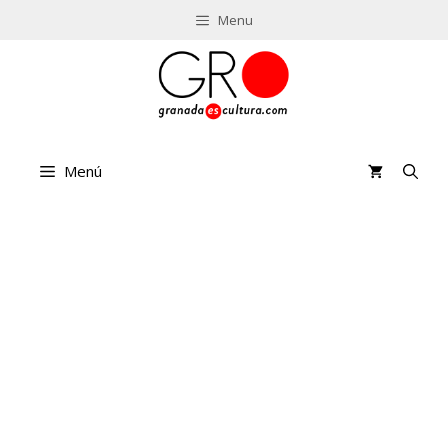
Saltar
Menu
al
contenido
Menú