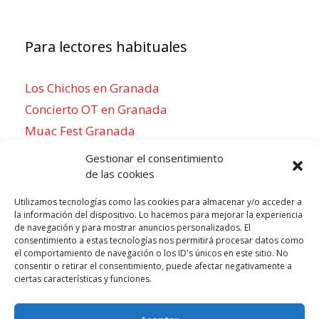
Para lectores habituales
Los Chichos en Granada
Concierto OT en Granada
Muac Fest Granada
Concierto de Saiko en Granada
Gestionar el consentimiento
de las cookies
Utilizamos tecnologías como las cookies para almacenar y/o acceder a
la información del dispositivo. Lo hacemos para mejorar la experiencia
Para sentirse como un local
de navegación y para mostrar anuncios personalizados. El
consentimiento a estas tecnologías nos permitirá procesar datos como
Week of agosto 3
el comportamiento de navegación o los ID's únicos en este sitio. No
consentir o retirar el consentimiento, puede afectar negativamente a
ciertas características y funciones.
P
N
LUN
MAR
MIÉ
JUE
VIE
SÁB
DOM
3
4
5
6
7
8
9
r
e