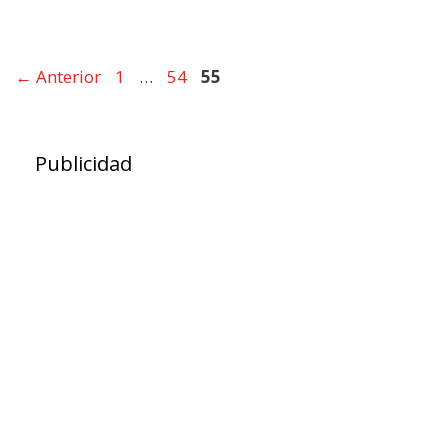
←
Anterior
Página
1
…
Página
54
Página
55
Publicidad