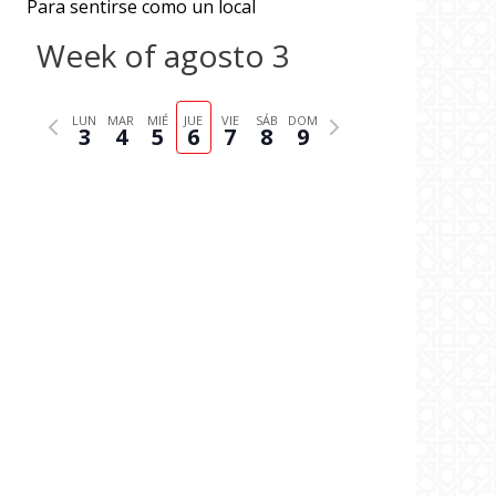
Para sentirse como un local
Week of agosto 3
P
N
LUN
MAR
MIÉ
JUE
VIE
SÁB
DOM
3
4
5
6
7
8
9
r
e
e
x
v
t
i
w
o
e
u
e
s
k
w
e
e
k