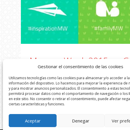
MuseumWeek 2015 en G
Gestionar el consentimiento de las cookies
Utilizamos tecnologías como las cookies para almacenar y/o acceder a la
Desde el lunes 23 al domingo 29 de marzo
información del dispositivo. Lo hacemos para mejorar la experiencia de
2015 una iniciativa de Twitter a través d
y para mostrar anuncios personalizados. El consentimiento a estas tecno
participan: el Patronato de la Alhambra 
permitirá procesar datos como el comportamiento de navegación o los I
en este sitio. No consentir o retirar el consentimiento, puede afectar neg
@alhambraescuela], el Parque de las Cienc
ciertas características y funciones.
Andalusí [@legadoandalusi], el Museo Me
Aceptar
Denegar
Ver pref