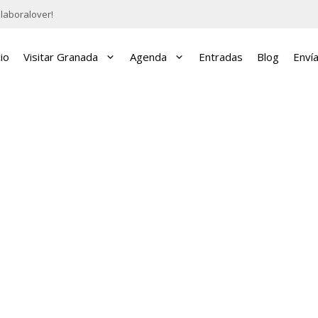
laboralover!
cio
Visitar Granada
Agenda
Entradas
Blog
Enví