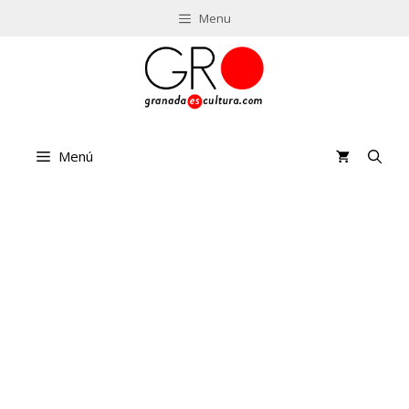
Saltar
Menu
al
contenido
Menú