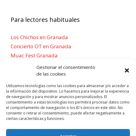
Para lectores habituales
Los Chichos en Granada
Concierto OT en Granada
Muac Fest Granada
Concierto de Saiko en Granada
Gestionar el consentimiento
de las cookies
Utilizamos tecnologías como las cookies para almacenar y/o acceder a
la información del dispositivo. Lo hacemos para mejorar la experiencia
Para sentirse como un local
de navegación y para mostrar anuncios personalizados. El
consentimiento a estas tecnologías nos permitirá procesar datos como
Week of agosto 3
el comportamiento de navegación o los ID's únicos en este sitio. No
consentir o retirar el consentimiento, puede afectar negativamente a
ciertas características y funciones.
P
N
LUN
MAR
MIÉ
JUE
VIE
SÁB
DOM
3
4
5
6
7
8
9
r
e
Aceptar