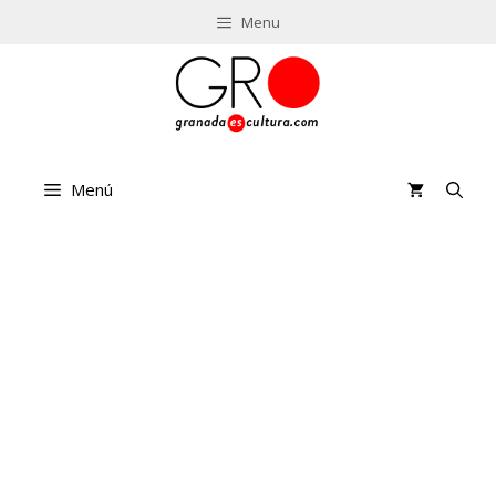
Saltar
Menu
al
contenido
Menú