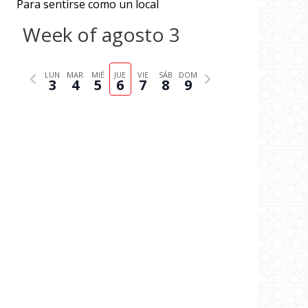
Para sentirse como un local
Week of agosto 3
P
N
LUN
MAR
MIÉ
JUE
VIE
SÁB
DOM
3
4
5
6
7
8
9
r
e
e
x
v
t
i
w
o
e
u
e
s
k
w
e
e
k