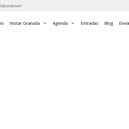
laboralover!
cio
Visitar Granada
Agenda
Entradas
Blog
Enví