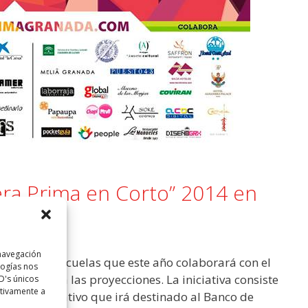
pera Prima en Corto” 2014 en
 navegación
stival de escuelas que este año colaborará con el
logías nos
a entrada a las proyecciones. La iniciativa consiste
D's únicos
ativamente a
o 1€ de donativo que irá destinado al Banco de