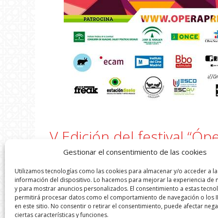
V Edición del festival “Ó
Granada
Gestionar el consentimiento de las cookies
Utilizamos tecnologías como las cookies para almacenar y/o acceder a la
información del dispositivo. Lo hacemos para mejorar la experiencia de
El Teatro Alhambra acogerá de nuevo este fe
y para mostrar anuncios personalizados. El consentimiento a estas tecno
Banco de Alimentos de Granada a través de l
permitirá procesar datos como el comportamiento de navegación o los I
en este sitio. No consentir o retirar el consentimiento, puede afectar neg
en recibir por cada entrada 1kg de comida 
ciertas características y funciones.