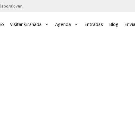
laboralover!
cio
Visitar Granada
Agenda
Entradas
Blog
Enví