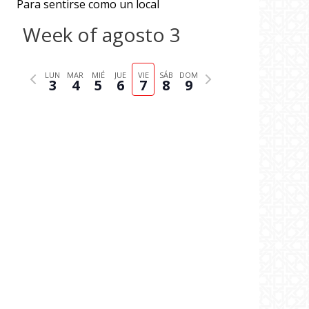
Para sentirse como un local
Week of agosto 3
P
N
LUN
MAR
MIÉ
JUE
VIE
SÁB
DOM
3
4
5
6
7
8
9
r
e
e
x
v
t
i
w
o
e
u
e
s
k
w
e
e
k