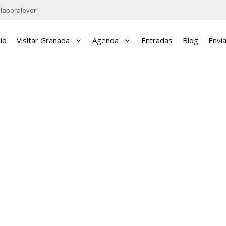
laboralover!
cio
Visitar Granada
Agenda
Entradas
Blog
Enví