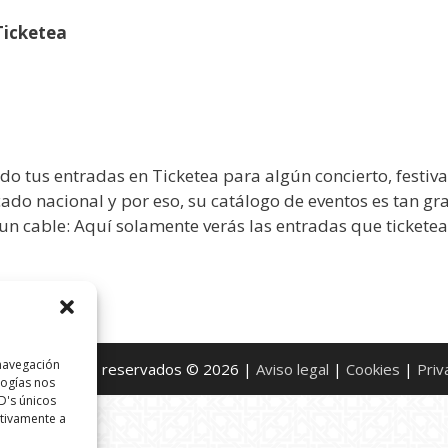
Ticketea
o tus entradas en Ticketea para algún concierto, festival
ado nacional y por eso, su catálogo de eventos es tan g
 un cable: Aquí solamente verás las entradas que ticketea
 navegación
 los derechos reservados © 2026 |
Aviso legal
|
Cookies
|
Priv
logías nos
D's únicos
ativamente a