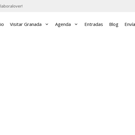
laboralover!
cio
Visitar Granada
Agenda
Entradas
Blog
Enví