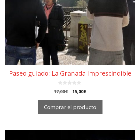
Paseo guiado: La Granada Imprescindible
0
17,00
€
El
15,00
€
El
d
precio
precio
e
5
original
actual
Comprar el producto
era:
es:
17,00€.
15,00€.