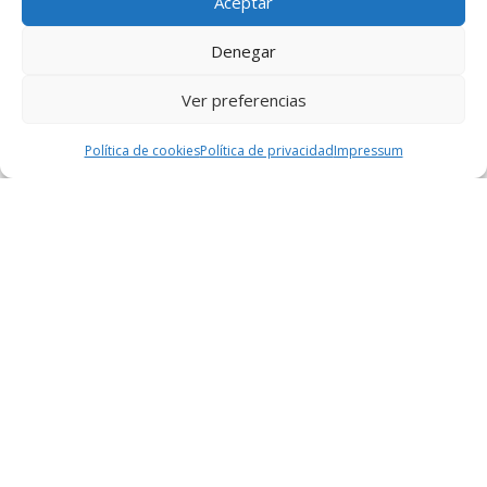
Aceptar
Dormir en Granada
Denegar
De tapas por Granada
Ver preferencias
Política de cookies
Política de privacidad
Impressum
Para lectores habituales
Los Chichos en Granada
Concierto OT en Granada
Muac Fest Granada
Concierto de Saiko en Granada
Para sentirse como un local
Week of agosto 3