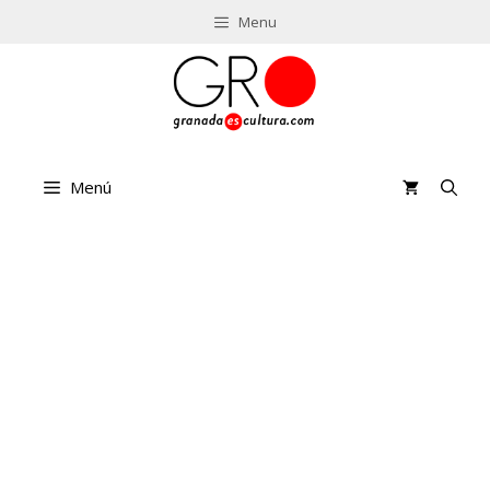
Saltar
Menu
al
contenido
Menú