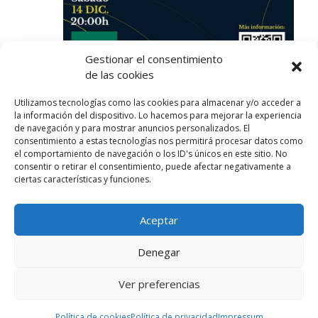
Gestionar el consentimiento
de las cookies
Utilizamos tecnologías como las cookies para almacenar y/o acceder a
14 diciembre, 2024 @ 8:00 pm
-
9:30 pm
la información del dispositivo. Lo hacemos para mejorar la experiencia
CUARTETO CLÁSICO DE CÓRDOBA y
de navegación y para mostrar anuncios personalizados. El
Ángeles Gallardo
consentimiento a estas tecnologías nos permitirá procesar datos como
el comportamiento de navegación o los ID's únicos en este sitio. No
Auditorio Caja Rural
Av. Don Bosco, 2, Granada
consentir o retirar el consentimiento, puede afectar negativamente a
ciertas características y funciones.
Free
Aceptar
Denegar
Ver preferencias
Todos los derechos reservados © 2026 |
Aviso legal
|
Cookies
|
Privacidad
Política de cookies
Política de privacidad
Impressum