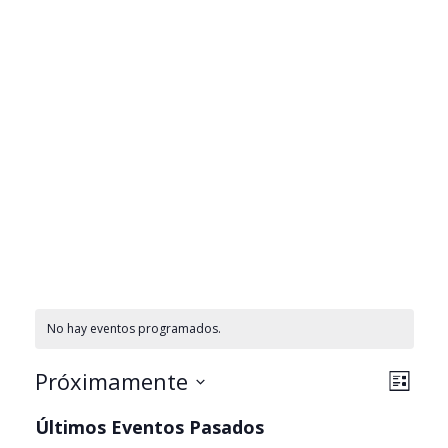
No hay eventos programados.
N
N
Próximamente
L
a
a
S
i
v
Últimos Eventos Pasados
e
v
s