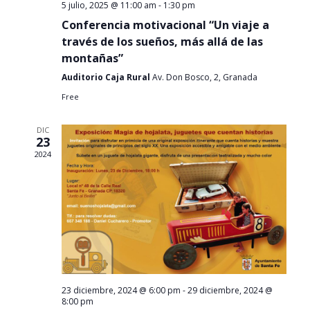
e
5 julio, 2025 @ 11:00 am
-
1:30 pm
n
Conferencia motivacional “Un viaje a
t
través de los sueños, más allá de las
o
montañas”
Auditorio Caja Rural
Av. Don Bosco, 2, Granada
Free
DIC
23
2024
23 diciembre, 2024 @ 6:00 pm
-
29 diciembre, 2024 @
8:00 pm