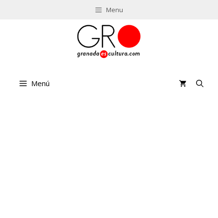
Saltar
Menu
al
contenido
Menú