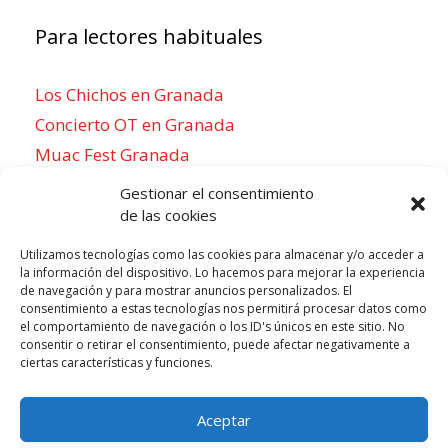
Para lectores habituales
Los Chichos en Granada
Concierto OT en Granada
Muac Fest Granada
Concierto de Saiko en Granada
Gestionar el consentimiento
de las cookies
Utilizamos tecnologías como las cookies para almacenar y/o acceder a
la información del dispositivo. Lo hacemos para mejorar la experiencia
Para sentirse como un local
de navegación y para mostrar anuncios personalizados. El
consentimiento a estas tecnologías nos permitirá procesar datos como
Week of agosto 3
el comportamiento de navegación o los ID's únicos en este sitio. No
consentir o retirar el consentimiento, puede afectar negativamente a
ciertas características y funciones.
P
N
LUN
MAR
MIÉ
JUE
VIE
SÁB
DOM
3
4
5
6
7
8
9
r
e
Aceptar
e
x