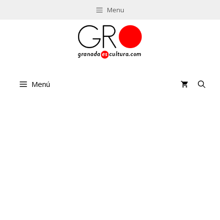
Saltar
Menu
al
contenido
Menú