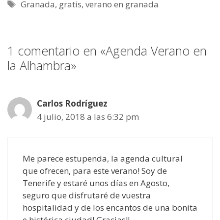
p
a
t
o
I
Etiquetas
Granada
,
gratis
,
verano en granada
p
m
e
k
n
r
)
1 comentario en «Agenda Verano en
la Alhambra»
Carlos Rodríguez
4 julio, 2018 a las 6:32 pm
Me parece estupenda, la agenda cultural
que ofrecen, para este verano! Soy de
Tenerife y estaré unos días en Agosto,
seguro que disfrutaré de vuestra
hospitalidad y de los encantos de una bonita
e histórica ciudad! Gracias!!