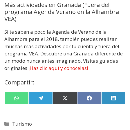
Más actividades en Granada (Fuera del
programa Agenda Verano en la Alhambra
VEA)
Si te saben a poco la Agenda de Verano de la
Alhambra para el 2018, también puedes realizar
muchas más actividades por tu cuenta y fuera del
programa VEA. Descubre una Granada diferente de
un modo nunca antes imaginado. Visitas guiadas
originales
¡Haz clic aquí y conócelas!
Compartir:
Compartir
W
Compartir
T
Compartir
X
Compartir
F
Compa
L
en
h
en
e
en
(
en
a
en
i
a
l
T
c
n
t
e
w
e
k
s
g
i
b
e
Categorías
Turismo
A
r
t
o
d