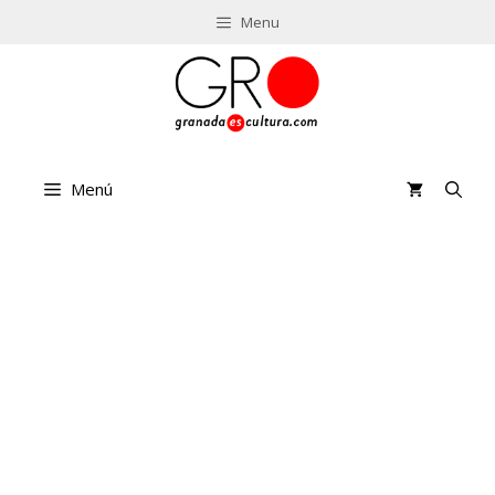
Saltar
Menu
al
contenido
Menú